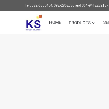
Tel : 082-5355454, 092-2852636 and 064-9412232 | E-
HOME
SE
PRODUCTS